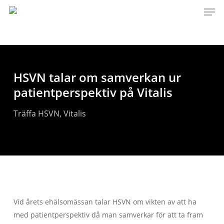
Men
Skip
to
main
content
HSVN talar om samverkan ur
patientperspektiv på Vitalis
Träffa HSVN
,
Vitalis
Vid årets ehälsomässan talar HSVN om vikten av att ha
med patientperspektiv då man samverkar för att ta fram