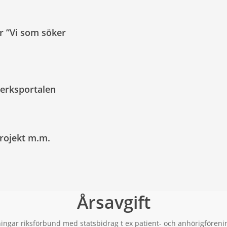
r ”Vi som söker
verksportalen
projekt m.m.
Årsavgift
ningar riksförbund med statsbidrag t ex patient- och anhörigföreni