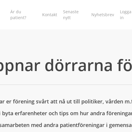
Är du
Senaste
Logga
Kontakt
Nyhetsbrev
patient?
nytt
in
pnar dörrarna fö
r er förening svårt att nå ut till politiker, vården m.
ni byta erfarenheter och tips om hur andra föreninga
a samarbeten med andra patientföreningar i gemen