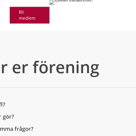
Bli
medlem
r er förening
fl?
r gör?
samma frågor?