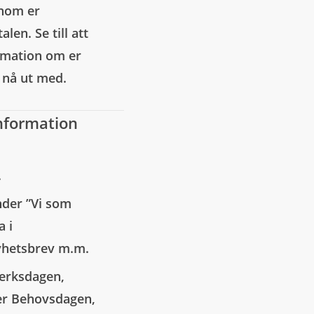
enom er
en. Se till att
rmation om er
l nå ut med.
information
.
nder ”Vi som
a i
nyhetsbrev m.m.
verksdagen,
er Behovsdagen,