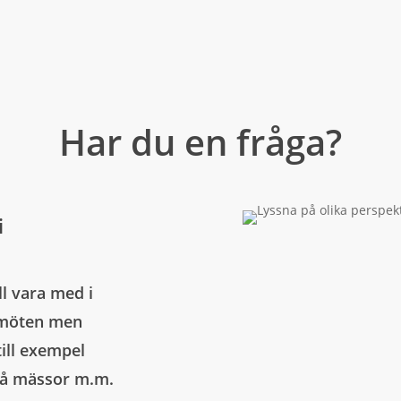
Har du en fråga?
i
ll vara med i
a möten men
till exempel
på mässor m.m.