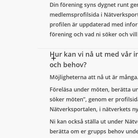
Din förening syns dygnet runt g
medlemsprofilsida i Nätverksportal
profilen är uppdaterad med info
förening och vad ni söker och vil
Hur kan vi nå ut med vår 
och behov?
Möjligheterna att nå ut är många
Föreläsa under möten, berätta u
söker möten”, genom er profilsid
Nätverksportalen, i nätverkets 
Ni kan också ställa ut under Nät
berätta om er grupps behov und