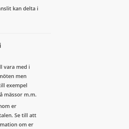
nslit kan delta i
i
ll vara med i
a möten men
till exempel
på mässor m.m.
enom er
en. Se till att
rmation om er