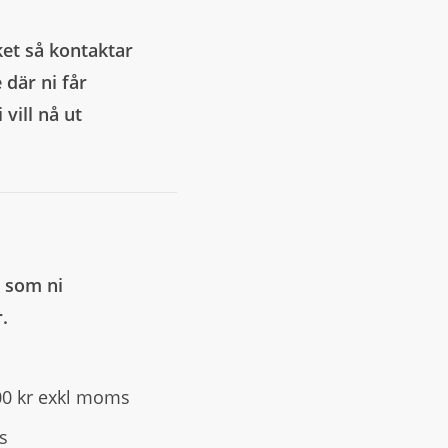
ket så kontaktar
 där ni får
vill nå ut
m som ni
.
00 kr exkl moms
s