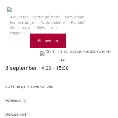
Skip
to
main
Aktiviteter
Varför gå med?
Samverkan
För föreningar
Är du patient?
Kontakt
content
Senaste nytt
Nyhetsbrev
Logga in
« Alla Evenemang
Bli medlem
Nätverksmöte – digitalt
3 september
14:00
15:30
–
Ett tema per nätverksmöte.
Föreläsning
Diskussioner