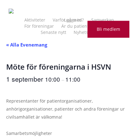
Skip
to
main
Aktiviteter
Varför gå med?
Logga in
Samverkan
För föreningar
Är du patient?
Kontakt
content
Bli medlem
Senaste nytt
Nyhetsbrev
« Alla Evenemang
Möte för föreningarna i HSVN
1 september
10:00
11:00
–
Representanter för patientorganisationer,
anhörigorganisationer, patienter och andra föreningar ur
civilsamhället är välkomna!
Samarbetsmöjligheter