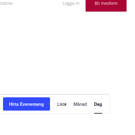
tsbrev
Logga in
Bli medlem
Evenemang
Hitta Evenemang
Lista
Månad
Dag
vynavigering