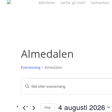
Aktiviteter
Varför gå med?
Samverkan
Skip
to
main
content
Almedalen
Evenemang
Almedalen
Evenemang
Evenemang
Ange
nyckelord.
for
Search
Sök
4
and
efter
4 augusti 2026
Idag
Evenemang