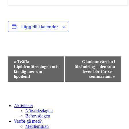
Lägg till i kalender
Evenemang-
«
Träffa
Glaukomvården i
navigering
Lipödemföreningen och
förändring – den som
lär dig mer om
lever bör får se –
lipödem!
seminarium
»
Close
Aktiviteter
Menu
Nätverksdagen
Behovsdagen
Varför gå med?
Medlemskap