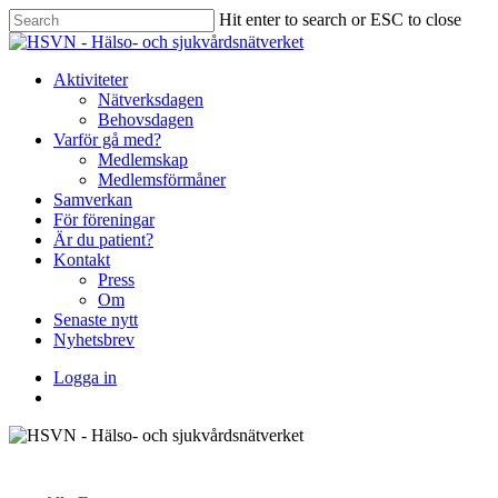
Skip
Hit enter to search or ESC to close
to
Close
main
Search
content
Menu
Aktiviteter
Nätverksdagen
Behovsdagen
Varför gå med?
Medlemskap
Medlemsförmåner
Samverkan
För föreningar
Är du patient?
Kontakt
Press
Om
Senaste nytt
Nyhetsbrev
Logga in
Bli medlem