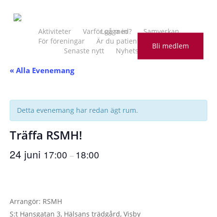
Skip
to
main
Aktiviteter
Varför gå med?
Logga in
Samverkan
För föreningar
Är du patient?
Kontakt
content
Bli medlem
Senaste nytt
Nyhetsbrev
« Alla Evenemang
Detta evenemang har redan ägt rum.
Träffa RSMH!
24 juni
17:00
18:00
–
Arrangör: RSMH
S:t Hansgatan 3, Hälsans trädgård, Visby