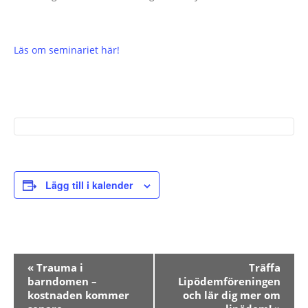
Läs om seminariet här!
Lägg till i kalender
Evenemang-
«
Trauma i
Träffa
barndomen –
Lipödemföreningen
navigering
kostnaden kommer
och lär dig mer om