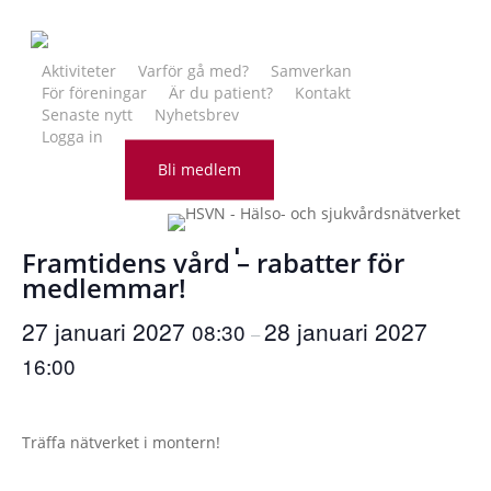
Skip
to
main
Aktiviteter
Varför gå med?
Samverkan
För föreningar
Är du patient?
Kontakt
content
Senaste nytt
Nyhetsbrev
Logga in
« Alla Evenemang
Bli medlem
Träffa nätverket på mässan
Framtidens vård – rabatter för
medlemmar!
27 januari 2027
28 januari 2027
08:30
–
16:00
Träffa nätverket i montern!