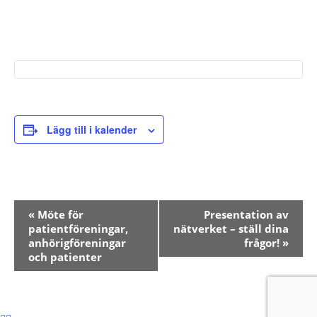
Lägg till i kalender
Evenemang-
«
Möte för
Presentation av
patientföreningar,
nätverket – ställ dina
navigering
anhörigföreningar
frågor!
»
och patienter