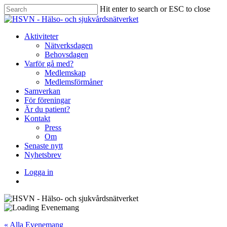
Skip
Hit enter to search or ESC to close
to
Close
main
Search
content
Menu
Aktiviteter
Nätverksdagen
Behovsdagen
Varför gå med?
Medlemskap
Medlemsförmåner
Samverkan
För föreningar
Är du patient?
Kontakt
Press
Om
Senaste nytt
Nyhetsbrev
Logga in
Bli medlem
« Alla Evenemang